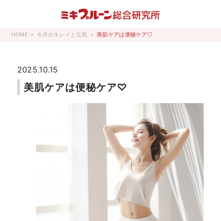
コ
ン
テ
HOME
今月のキレイと元気
美肌ケアは便秘ケア♡
ン
ツ
へ
2025.10.15
ス
美肌ケアは便秘ケア♡
キ
ッ
プ